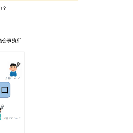
の？
。
議会事務所