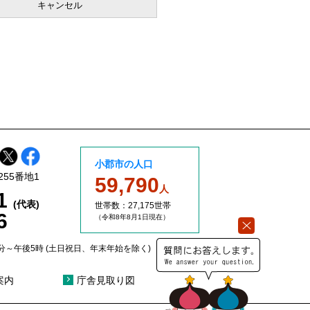
小郡市の人口
255番地1
59,790
人
11
(代表)
世帯数：27,175世帯
6
（令和8年8
月1日現在）
分～午後5時 (土日祝日、年末年始を除く)
案内
庁舎見取り図