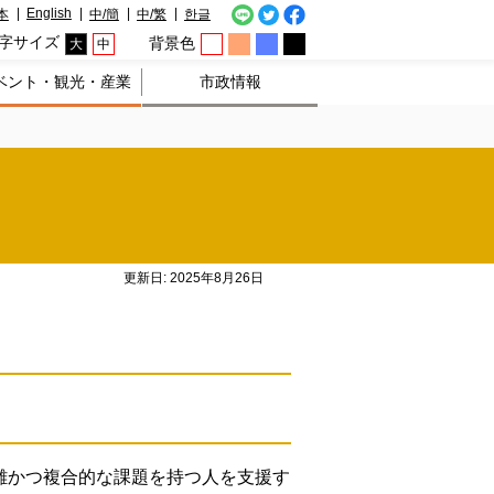
English
本
中/簡
中/繁
한글
字サイズ
背景色
大
中
ベント・観光・産業
市政情報
更新日: 2025年8月26日
雑かつ複合的な課題を持つ人を支援す