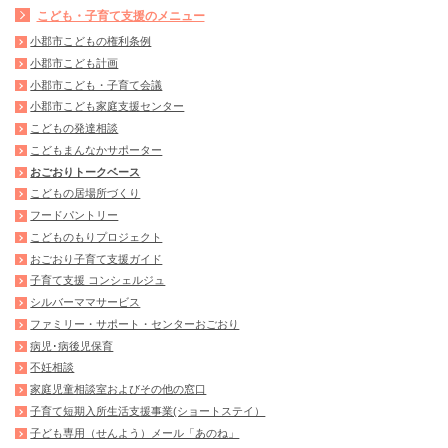
こども・子育て支援のメニュー
小郡市こどもの権利条例
小郡市こども計画
小郡市こども・子育て会議
小郡市こども家庭支援センター
こどもの発達相談
こどもまんなかサポーター
おごおりトークベース
こどもの居場所づくり
フードパントリー
こどものもりプロジェクト
おごおり子育て支援ガイド
子育て支援 コンシェルジュ
シルバーママサービス
ファミリー・サポート・センターおごおり
病児･病後児保育
不妊相談
家庭児童相談室およびその他の窓口
子育て短期入所生活支援事業(ショートステイ）
子ども専用（せんよう）メール「あのね」