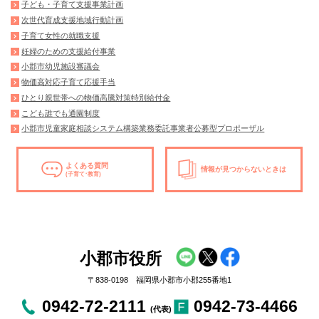
子ども・子育て支援事業計画
次世代育成支援地域行動計画
子育て女性の就職支援
妊婦のための支援給付事業
小郡市幼児施設審議会
物価高対応子育て応援手当
ひとり親世帯への物価高騰対策特別給付金
こども誰でも通園制度
小郡市児童家庭相談システム構築業務委託事業者公募型プロポーザル
よくある質問
情報が見つからないときは
(子育て･教育)
小郡市役所
〒838-0198 福岡県小郡市小郡255番地1
0942-72-2111
0942-73-4466
(代表)