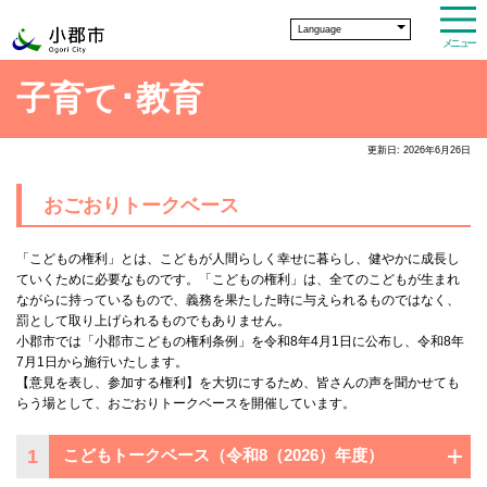
Language
メニュー
子育て･教育
更新日: 2026年6月26日
おごおりトークベース
「こどもの権利」とは、こどもが人間らしく幸せに暮らし、健やかに成長し
ていくために必要なものです。「こどもの権利」は、全てのこどもが生まれ
ながらに持っているもので、義務を果たした時に与えられるものではなく、
罰として取り上げられるものでもありません。
小郡市では「小郡市こどもの権利条例」を令和8年4月1日に公布し、令和8年
7月1日から施行いたします。
【意見を表し、参加する権利】を大切にするため、皆さんの声を聞かせても
らう場として、おごおりトークベースを開催しています。
1
こどもトークベース（令和8（2026）年度）