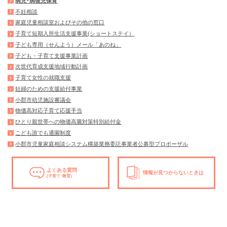
病児･病後児保育
不妊相談
家庭児童相談室およびその他の窓口
子育て短期入所生活支援事業(ショートステイ）
子ども専用（せんよう）メール「あのね」
子ども・子育て支援事業計画
次世代育成支援地域行動計画
子育て女性の就職支援
妊婦のための支援給付事業
小郡市幼児施設審議会
物価高対応子育て応援手当
ひとり親世帯への物価高騰対策特別給付金
こども誰でも通園制度
小郡市児童家庭相談システム構築業務委託事業者公募型プロポーザル
よくある質問
情報が見つからないときは
(子育て･教育)