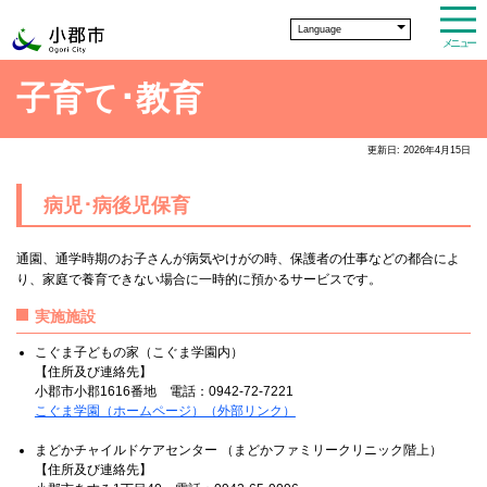
Language
メニュー
子育て･教育
更新日: 2026年4月15日
病児･病後児保育
通園、通学時期のお子さんが病気やけがの時、保護者の仕事などの都合によ
り、家庭で養育できない場合に一時的に預かるサービスです。
実施施設
こぐま子どもの家（こぐま学園内）
【住所及び連絡先】
小郡市小郡1616番地 電話：0942-72-7221
こぐま学園（ホームページ）（外部リンク）
まどかチャイルドケアセンター （まどかファミリークリニック階上）
【住所及び連絡先】