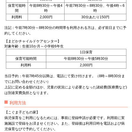
保育可能時
午前8時30分～午後4
午前7時30分～8時30分、午後4時～6
間
時
時
利用料
2,000円
30分あたり150円
注記：午前7時30分～8時30分の時間帯を利用される方は、必ず前日までに予
約してください。
【まどかチャイルドケアセンター】
対象年齢：生後10か月～小学校6年生
1日保育
保育可能時間
午前8時30分～午後5時30分
利用料
2,000円
当日予約：午前7時45分以降は、電話にて受け付けます。（8時～8時30分ま
でにお問い合わせください）
上記に定める金額のほか、児童の状況により必要となった諸経費(医療費など)
は別途実費負担となります。
利用方法
【こぐま子どもの家】
病児保育をご利用になるためには、事前に登録申請が必要です。利用前に実
施施設で登録をお済ませください。また、登録後は利用日時を電話および病
児保育なびで予約してください。