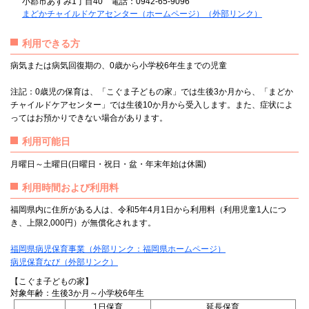
小郡市あすみ1丁目40 電話：0942-65-9096
まどかチャイルドケアセンター（ホームページ）（外部リンク）
利用できる方
病気または病気回復期の、0歳から小学校6年生までの児童
注記：0歳児の保育は、「こぐま子どもの家」では生後3か月から、「まどか
チャイルドケアセンター」では生後10か月から受入します。また、症状によ
ってはお預かりできない場合があります。
利用可能日
月曜日～土曜日(日曜日・祝日・盆・年末年始は休園)
利用時間および利用料
福岡県内に住所がある人は、令和5年4月1日から利用料（利用児童1人につ
き、上限2,000円）が無償化されます。
福岡県病児保育事業（外部リンク：福岡県ホームページ）
病児保育なび（外部リンク）
【こぐま子どもの家】
対象年齢：生後3か月～小学校6年生
1日保育
延長保育