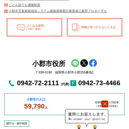
こども誰でも通園制度
小郡市児童家庭相談システム構築業務委託事業者公募型プロポーザル
よくある質問
情報が見つからないときは
(子育て･教育)
小郡市役所
〒838-0198 福岡県小郡市小郡255番地1
0942-72-2111
0942-73-4466
(代表)
小郡市の人口
世帯数：27,175世帯
59,790
（令和8年8
月1日現在）
人
開庁日・開庁時間