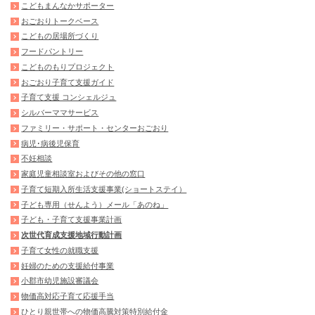
こどもまんなかサポーター
おごおりトークベース
こどもの居場所づくり
フードパントリー
こどものもりプロジェクト
おごおり子育て支援ガイド
子育て支援 コンシェルジュ
シルバーママサービス
ファミリー・サポート・センターおごおり
病児･病後児保育
不妊相談
家庭児童相談室およびその他の窓口
子育て短期入所生活支援事業(ショートステイ）
子ども専用（せんよう）メール「あのね」
子ども・子育て支援事業計画
次世代育成支援地域行動計画
子育て女性の就職支援
妊婦のための支援給付事業
小郡市幼児施設審議会
物価高対応子育て応援手当
ひとり親世帯への物価高騰対策特別給付金