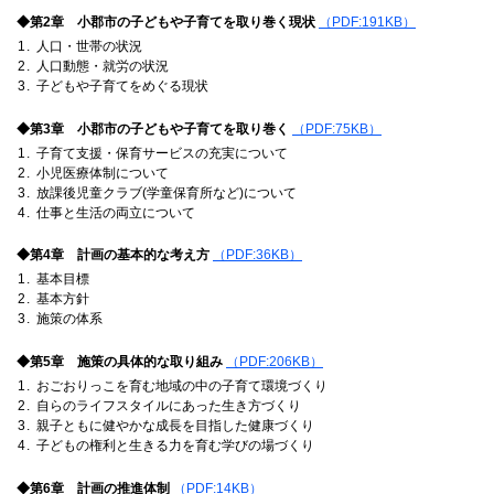
◆第2章 小郡市の子どもや子育てを取り巻く現状
（PDF:191KB）
人口・世帯の状況
人口動態・就労の状況
子どもや子育てをめぐる現状
◆第3章 小郡市の子どもや子育てを取り巻く
（
PDF:75KB）
子育て支援・保育サービスの充実について
小児医療体制について
放課後児童クラブ(学童保育所など)について
仕事と生活の両立について
◆第4章 計画の基本的な考え方
（PDF:36KB）
基本目標
基本方針
施策の体系
◆第5章 施策の具体的な取り組み
（PDF:206KB）
おごおりっこを育む地域の中の子育て環境づくり
自らのライフスタイルにあった生き方づくり
親子ともに健やかな成長を目指した健康づくり
子どもの権利と生きる力を育む学びの場づくり
◆第6章 計画の推進体制
（PDF:14KB）