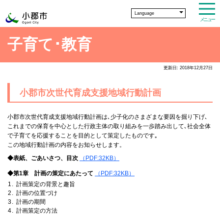
Language
メニュー
子育て･教育
更新日: 2018年12月27日
小郡市次世代育成支援地域行動計画
小郡市次世代育成支援地域行動計画は､少子化のさまざまな要因を掘り下げ､
これまでの保育を中心とした行政主体の取り組みを一歩踏み出して､社会全体
で子育てを応援することを目的として策定したものです｡
この地域行動計画の内容をお知らせします。
◆表紙、ごあいさつ、目次
（PDF:32KB）
◆第1章 計画の策定にあたって
（PDF:32KB）
計画策定の背景と趣旨
計画の位置づけ
計画の期間
計画策定の方法