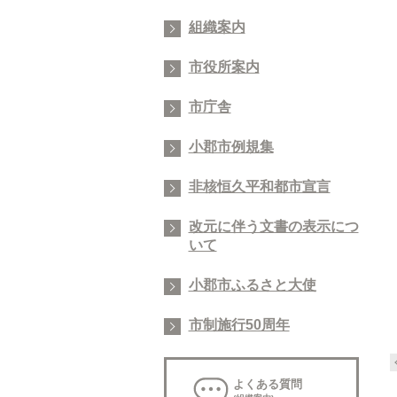
組織案内
市役所案内
市庁舎
小郡市例規集
非核恒久平和都市宣言
改元に伴う文書の表示につ
いて
小郡市ふるさと大使
市制施行50周年
よくある質問