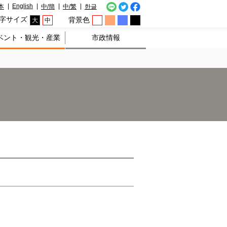
English
本
中/簡
中/繁
한글
字サイズ
背景色
大
中
ベント・観光・産業
市政情報