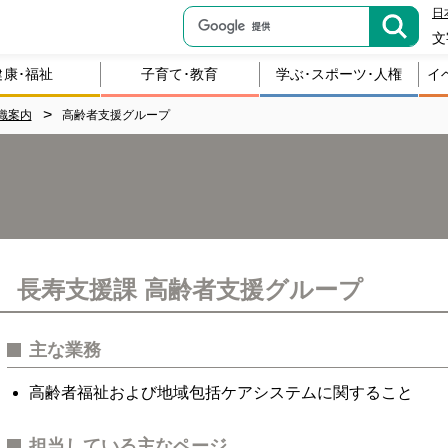
日
文
健康･福祉
子育て･教育
学ぶ･スポーツ･人権
イ
織案内
高齢者支援グループ
長寿支援課 高齢者支援グループ
主な業務
高齢者福祉および地域包括ケアシステムに関すること
担当している主なページ