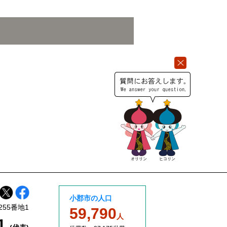
小郡市の人口
255番地1
59,790
人
11