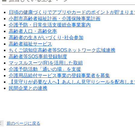
日頃の健康づくりでアプリやカードのポイントが貯まりま
小郡市高齢者福祉計画・介護保険事業計画
介護予防・日常生活支援総合事業案内
高齢者人口・高齢化率
高齢者の生きがいづくり･社会参加
高齢者福祉サービス
ちくご認知症高齢者等SOSネットワーク広域連携
高齢者等SOS事前登録制度
マッスルスーツ(R)を活用した取組
介護予防活動「通いの場」を支援
介護用品給付サービス事業の登録事業者を募集
【見守りが必要な人へ】あんしん見守りシールを配布しま
民間企業との連携
前のページに戻る