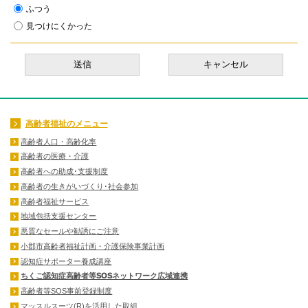
ふつう
見つけにくかった
高齢者福祉のメニュー
高齢者人口・高齢化率
高齢者の医療・介護
高齢者への助成･支援制度
高齢者の生きがいづくり･社会参加
高齢者福祉サービス
地域包括支援センター
悪質なセールや勧誘にご注意
小郡市高齢者福祉計画・介護保険事業計画
認知症サポーター養成講座
ちくご認知症高齢者等SOSネットワーク広域連携
高齢者等SOS事前登録制度
マッスルスーツ(R)を活用した取組