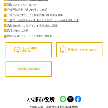
認知症オレンジフェスタ
介護予防活動「通いの場」を支援
介護用品給付サービス事業の登録事業者を募集
【見守りが必要な人へ】あんしん見守りシールを配布します
高齢者健康づくりポイント事業対象の講座
民間企業との連携
地域リハビリテーション活動支援事業
よくある質問
情報が見つからないときは
(健康･福祉)
小郡市社会福祉協議会
小郡市役所
〒838-0198 福岡県小郡市小郡255番地1