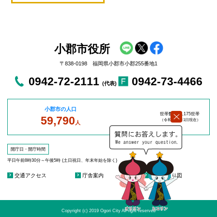
小郡市役所
〒838-0198 福岡県小郡市小郡255番地1
0942-72-2111
0942-73-4466
(代表)
小郡市の人口
世帯数：27,175世帯
59,790
（令和8年8
月1日現在）
人
開庁日・開庁時間
平日午前8時30分～午後5時 (土日祝日、年末年始を除く)
交通アクセス
庁舎案内
庁舎見取り図
Copyright (c) 2019 Ogori City All right reserved