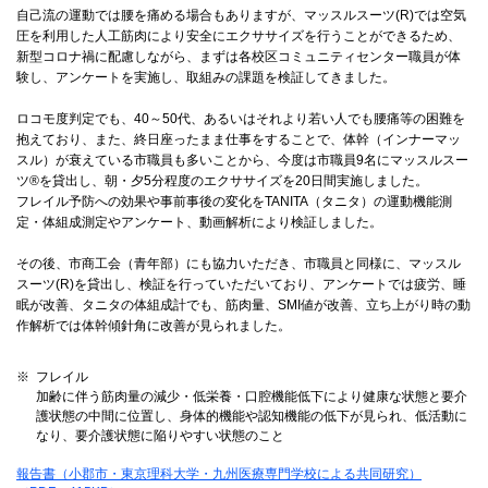
自己流の運動では腰を痛める場合もありますが、マッスルスーツ(R)では空気
圧を利用した人工筋肉により安全にエクササイズを行うことができるため、
新型コロナ禍に配慮しながら、まずは各校区コミュニティセンター職員が体
験し、アンケートを実施し、取組みの課題を検証してきました。
ロコモ度判定でも、40～50代、あるいはそれより若い人でも腰痛等の困難を
抱えており、また、終日座ったまま仕事をすることで、体幹（インナーマッ
スル）が衰えている市職員も多いことから、今度は市職員9名にマッスルスー
ツ®を貸出し、朝・夕5分程度のエクササイズを20日間実施しました。
フレイル予防への効果や事前事後の変化をTANITA（タニタ）の運動機能測
定・体組成測定やアンケート、動画解析により検証しました。
その後、市商工会（青年部）にも協力いただき、市職員と同様に、マッスル
スーツ(R)を貸出し、検証を行っていただいており、アンケートでは疲労、睡
眠が改善、タニタの体組成計でも、筋肉量、SMI値が改善、立ち上がり時の動
作解析では体幹傾針角に改善が見られました。
フレイル
加齢に伴う筋肉量の減少・低栄養・口腔機能低下により健康な状態と要介
護状態の中間に位置し、身体的機能や認知機能の低下が見られ、低活動に
なり、要介護状態に陥りやすい状態のこと
報告書（小郡市・東京理科大学・九州医療専門学校による共同研究）