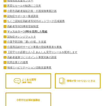
地域包括支援センター
悪質なセールや勧誘にご注意
小郡市高齢者福祉計画・介護保険事業計画
認知症サポーター養成講座
ちくご認知症高齢者等SOSネットワーク広域連携
高齢者等SOS事前登録制度
マッスルスーツ(R)を活用した取組
認知症オレンジフェスタ
介護予防活動「通いの場」を支援
介護用品給付サービス事業の登録事業者を募集
【見守りが必要な人へ】あんしん見守りシールを配布します
高齢者健康づくりポイント事業対象の講座
民間企業との連携
地域リハビリテーション活動支援事業
よくある質問
情報が見つからないときは
(健康･福祉)
小郡市社会福祉協議会