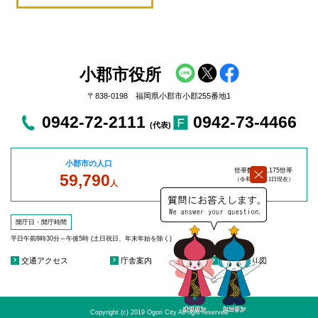
小郡市役所
〒838-0198 福岡県小郡市小郡255番地1
0942-72-2111
0942-73-4466
(代表)
小郡市の人口
世帯数：27,175世帯
59,790
（令和8年8
月1日現在）
人
開庁日・開庁時間
平日午前8時30分～午後5時 (土日祝日、年末年始を除く)
交通アクセス
庁舎案内
庁舎見取り図
Copyright (c) 2019 Ogori City All right reserved