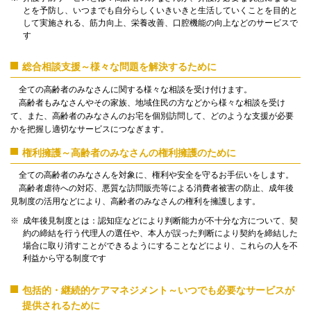
とを予防し、いつまでも自分らしくいきいきと生活していくことを目的と
して実施される、筋力向上、栄養改善、口腔機能の向上などのサービスで
す
総合相談支援～様々な問題を解決するために
全ての高齢者のみなさんに関する様々な相談を受け付けます。
高齢者もみなさんやその家族、地域住民の方などから様々な相談を受け
て、また、高齢者のみなさんのお宅を個別訪問して、どのような支援が必要
かを把握し適切なサービスにつなぎます。
権利擁護～高齢者のみなさんの権利擁護のために
全ての高齢者のみなさんを対象に、権利や安全を守るお手伝いをします。
高齢者虐待への対応、悪質な訪問販売等による消費者被害の防止、成年後
見制度の活用などにより、高齢者のみなさんの権利を擁護します。
成年後見制度とは：認知症などにより判断能力が不十分な方について、契
約の締結を行う代理人の選任や、本人が誤った判断により契約を締結した
場合に取り消すことができるようにすることなどにより、これらの人を不
利益から守る制度です
包括的・継続的ケアマネジメント～いつでも必要なサービスが
提供されるために