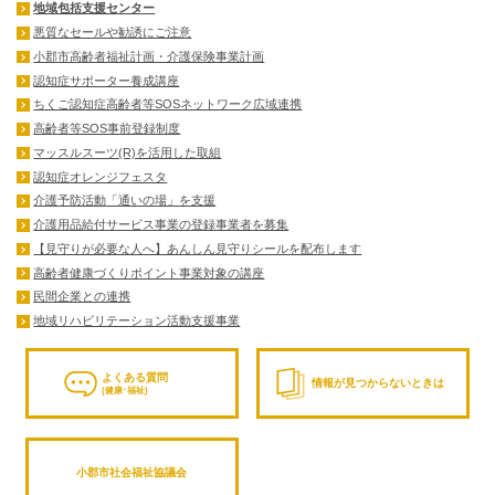
地域包括支援センター
悪質なセールや勧誘にご注意
小郡市高齢者福祉計画・介護保険事業計画
認知症サポーター養成講座
ちくご認知症高齢者等SOSネットワーク広域連携
高齢者等SOS事前登録制度
マッスルスーツ(R)を活用した取組
認知症オレンジフェスタ
介護予防活動「通いの場」を支援
介護用品給付サービス事業の登録事業者を募集
【見守りが必要な人へ】あんしん見守りシールを配布します
高齢者健康づくりポイント事業対象の講座
民間企業との連携
地域リハビリテーション活動支援事業
よくある質問
情報が見つからないときは
(健康･福祉)
小郡市社会福祉協議会