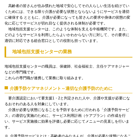
高齢者の皆さんが住み慣れた地域で安心してその人らしい生活を続けてい
くためには、できる限り介護が必要な状態とならないようにサービスを適切
に確保する とともに、介護が必要になっても皆さんの要求や身体の状態の変
化に応じてサービスが切れ目なく提供される体制が必要です。
地域包括支援センターは、このような体制を支える中核機関です。また、
どのようなサービスを利用したらよいかわからない方に対して、その要求に
適切に対応できる総合窓口としての役割も担っています。
地域包括支援センターの業務
地域包括支援センターの職員は、保健師、社会福祉士、主任ケアマネジャー
などの専門職です。
これらの専門職が連携して業務に取り組みます。
介護予防ケアマネジメント～適切な介護予防のために
要介護認定において要支援1・2と判定された人や、介護や支援が必要にな
るおそれのある人を対象にしています。
介護が必要な状態になることを予防するために行われる「介護予防サービ
ス」の適切な実施のために、サービス利用計画（ケアプラン）の作成を行
い、サービス実施後に効果を評価し必要に応じてメニューの見直しを行いま
す。
介護予防サービスとは：高齢者のみなさんが、介護が必要な状態になるこ