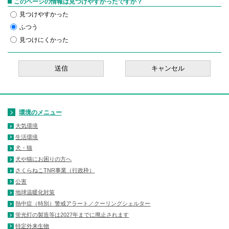
このページの情報は見つけやすかったですか？
見つけやすかった
ふつう
見つけにくかった
環境のメニュー
大気環境
生活環境
犬・猫
犬や猫にお困りの方へ
さくらねこTNR事業（行政枠）
公害
地球温暖化対策
熱中症（特別）警戒アラート／クーリングシェルター
蛍光灯の製造等は2027年までに廃止されます
特定外来生物