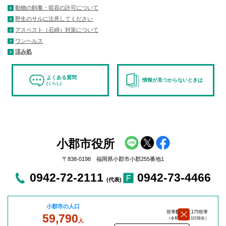
動物の飼養・収容の許可について
野生のサルに注意してください
アスベスト（石綿）対策について
ワンヘルス
涼み処
よくある質問
情報が見つからないときは
(くらし)
小郡市役所
〒838-0198 福岡県小郡市小郡255番地1
0942-72-2111
0942-73-4466
(代表)
小郡市の人口
世帯数：27,175世帯
59,790
（令和8年8
月1日現在）
人