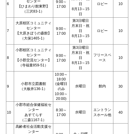
センター
9:00～
6
日
ロビー
10
【ひまわり館東野】
17:00
8月13～15
（三沢83-1）
日
第3日曜日
大原校区コミュニティ
月末日・祝
センター
9:00～
7
日
ロビー
10
【大原きぼうの森館】
17:00
8月13～15
（大保1465-1）
日
第3日曜日
小郡校区コミュニティ
月末日・祝
センター
フリースペ
9:00～
8
日
10
【小郡交流センター】
ース
17:00
8月13～15
（寺福童859-51）
日
10:00～
18:00
小郡市立図書館
(金曜日
水曜日
館内
9
30
（大板井136-1）
のみ
10:00～
20:00)
小郡市総合保健福祉セ
ンター
エントラン
8:30～
水曜日
10
40
あすてらす
17:00
スホール他
（二森1167-1）
高齢者社会活動支援セ
ンター