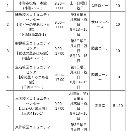
小郡市役所 本館
土・日曜日
8:30～
1階ロビー
1
10
（小郡255-1）
17:00
・祝日
味坂校区コミュニティ
第3日曜日
センター
月末日・祝
サロンスペ
9:00～
2
【ポピーの里あじさか
日
10
ース
17:00
館】
8月13～15
（下西鰺坂253-1）
日
第3日曜日
御原校区コミュニティ
月末日・祝
センター
図書コーナ
9:00～
3
日
10
【稲穂の里みはら館】
ー
17:00
8月13～15
（稲吉437-11）
日
立石校区コミュニティ
第3日曜日
センター
月末日・祝
図書コーナ
9:00～
4
【緑の里くろつち会
日
10
ー
17:00
館】
8月13～15
（干潟2056-1）
日
水曜日、第3
三国校区コミュニティ
日曜日
センター
月末日・祝
9:00～
図書室
5～10
5
【ふれあい館三国】
17:00
日
（三沢4196-1）
8月13～15
日
第3日曜日
東野校区コミュニティ
月末日・祝