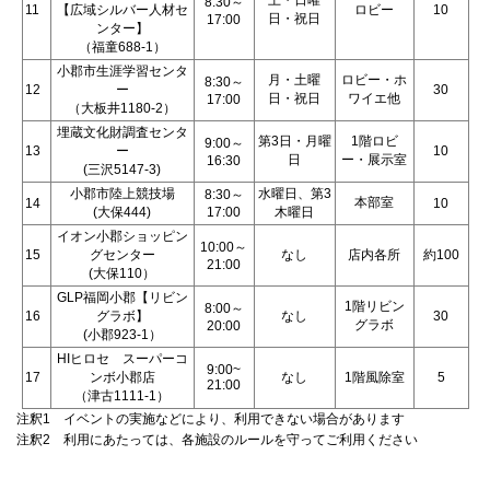
土・日曜
8:30～
11
【広域シルバー人材セ
ロビー
10
日・祝日
17:00
ンター】
（福童688-1）
小郡市生涯学習センタ
月・土曜
ロビー・ホ
8:30～
12
ー
30
日・祝日
ワイエ他
17:00
（大板井1180-2）
埋蔵文化財調査センタ
第3日・月曜
1階ロビ
9:00～
13
ー
10
日
ー・展示室
16:30
(三沢5147-3)
小郡市陸上競技場
水曜日、第3
8:30～
本部室
14
10
(大保444)
17:00
木曜日
イオン小郡ショッピン
10:00～
15
グセンター
なし
店内各所
約100
21:00
(大保110）
GLP福岡小郡【リビン
1階リビン
8:00～
16
グラボ】
なし
30
グラボ
20:00
(小郡923-1）
HIヒロセ スーパーコ
9:00~
17
ンボ小郡店
なし
1階風除室
5
21:00
（津古1111-1）
注釈1 イベントの実施などにより、利用できない場合があります
注釈2 利用にあたっては、各施設のルールを守ってご利用ください