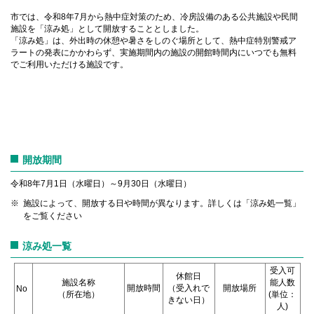
市では、令和8年7月から熱中症対策のため、冷房設備のある公共施設や民間
施設を「涼み処」として開放することとしました。
「涼み処」は、外出時の休憩や暑さをしのぐ場所として、熱中症特別警戒ア
ラートの発表にかかわらず、実施期間内の施設の開館時間内にいつでも無料
でご利用いただける施設です。
開放期間
令和8年7月1日（水曜日）～9月30日（水曜日）
施設によって、開放する日や時間が異なります。詳しくは「涼み処一覧」
をご覧ください
涼み処一覧
受入可
休館日
施設名称
能人数
開放時間
（受入れで
開放場所
No
（所在地）
(単位：
きない日）
人)