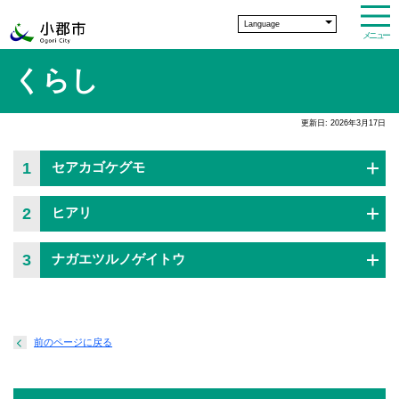
Language
メニュー
くらし
更新日: 2026年3月17日
1
セアカゴケグモ
2
ヒアリ
3
ナガエツルノゲイトウ
前のページに戻る