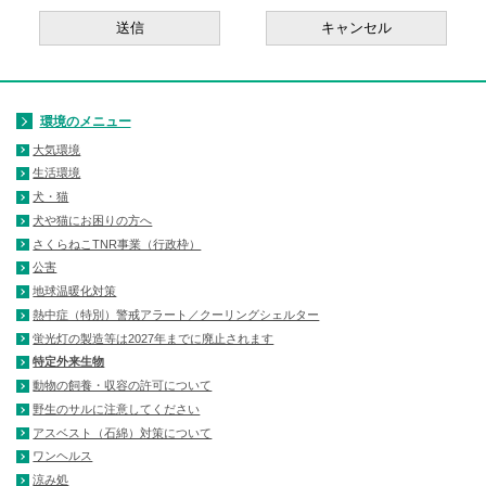
環境のメニュー
大気環境
生活環境
犬・猫
犬や猫にお困りの方へ
さくらねこTNR事業（行政枠）
公害
地球温暖化対策
熱中症（特別）警戒アラート／クーリングシェルター
蛍光灯の製造等は2027年までに廃止されます
特定外来生物
動物の飼養・収容の許可について
野生のサルに注意してください
アスベスト（石綿）対策について
ワンヘルス
涼み処