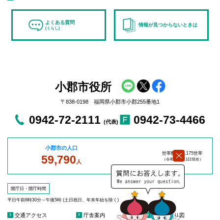
よくある質問
情報が見つからないときは
(くらし)
小郡市役所
〒838-0198 福岡県小郡市小郡255番地1
0942-72-2111
0942-73-4466
(代表)
小郡市の人口
世帯数：27,175世帯
59,790
（令和8年8
月1日現在）
人
開庁日・開庁時間
平日午前8時30分～午後5時 (土日祝日、年末年始を除く)
交通アクセス
庁舎案内
庁舎見取り図