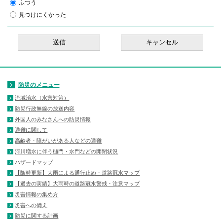
ふつう
見つけにくかった
防災のメニュー
流域治水（水害対策）
防災行政無線の放送内容
外国人のみなさんへの防災情報
避難に関して
高齢者・障がいがある人などの避難
河川増水に伴う樋門・水門などの開閉状況
ハザードマップ
【随時更新】大雨による通行止め・道路冠水マップ
【過去の実績】大雨時の道路冠水警戒・注意マップ
災害情報の集め方
災害への備え
防災に関する計画