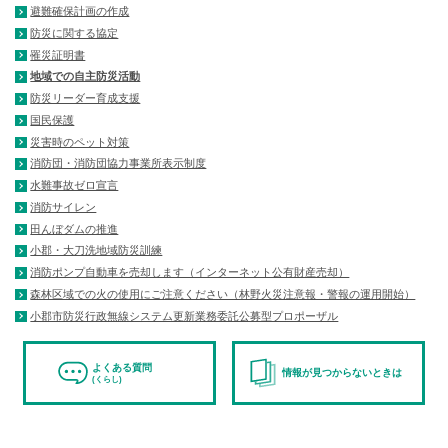
避難確保計画の作成
防災に関する協定
罹災証明書
地域での自主防災活動
防災リーダー育成支援
国民保護
災害時のペット対策
消防団・消防団協力事業所表示制度
水難事故ゼロ宣言
消防サイレン
田んぼダムの推進
小郡・大刀洗地域防災訓練
消防ポンプ自動車を売却します（インターネット公有財産売却）
森林区域での火の使用にご注意ください（林野火災注意報・警報の運用開始）
小郡市防災行政無線システム更新業務委託公募型プロポーザル
よくある質問
情報が見つからないときは
(くらし)