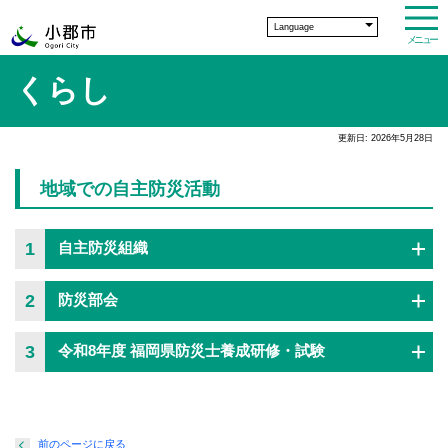
Language
メニュー
くらし
更新日: 2026年5月28日
地域での自主防災活動
1
自主防災組織
2
防災部会
3
令和8年度 福岡県防災士養成研修・試験
前のページに戻る