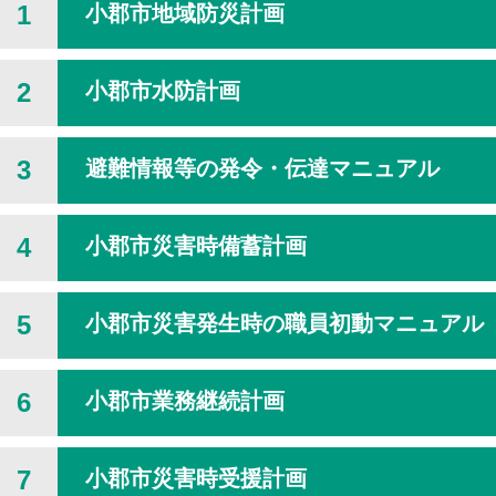
1
小郡市地域防災計画
2
小郡市水防計画
3
避難情報等の発令・伝達マニュアル
4
小郡市災害時備蓄計画
5
小郡市災害発生時の職員初動マニュアル
6
小郡市業務継続計画
7
小郡市災害時受援計画