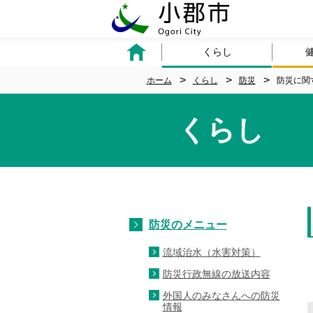
くらし
ホーム
くらし
防災
防災に関
くらし
防災のメニュー
流域治水（水害対策）
防災行政無線の放送内容
外国人のみなさんへの防災
情報