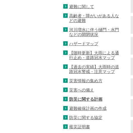
避難に関して
高齢者・障がいがある人な
どの避難
河川増水に伴う樋門・水門
などの開閉状況
ハザードマップ
【随時更新】大雨による通
行止め・道路冠水マップ
【過去の実績】大雨時の道
路冠水警戒・注意マップ
災害情報の集め方
災害への備え
防災に関する計画
避難確保計画の作成
防災に関する協定
罹災証明書