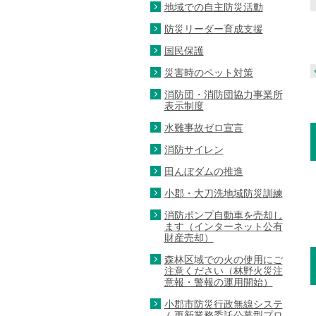
地域での自主防災活動
防災リーダー育成支援
国民保護
災害時のペット対策
消防団・消防団協力事業所
表示制度
水難事故ゼロ宣言
消防サイレン
田んぼダムの推進
小郡・大刀洗地域防災訓練
消防ポンプ自動車を売却し
ます（インターネット公有
財産売却）
森林区域での火の使用にご
注意ください（林野火災注
意報・警報の運用開始）
小郡市防災行政無線システ
ム更新業務委託公募型プロ