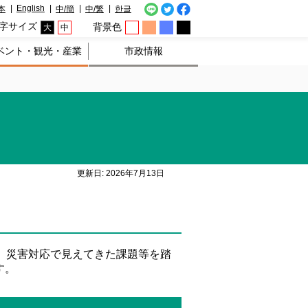
English
本
中/簡
中/繁
한글
字サイズ
背景色
大
中
ベント・観光・産業
市政情報
更新日: 2026年7月13日
。災害対応で見えてきた課題等を踏
す。