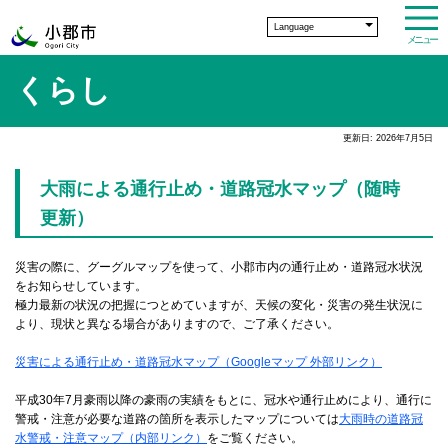
Language
メニュー
くらし
更新日: 2026年7月5日
大雨による通行止め・道路冠水マップ（随時
更新）
災害の際に、グーグルマップを使って、小郡市内の通行止め・道路冠水状況
をお知らせしています。
極力最新の状況の把握につとめていますが、天候の変化・災害の発生状況に
より、現状と異なる場合がありますので、ご了承ください。
災害による通行止め・道路冠水マップ
（Googleマップ 外部リンク）
平成30年7月豪雨以降の豪雨の実績をもとに、冠水や通行止めにより、通行に
警戒・注意が必要な道路の箇所を表示したマップについては
大雨時の道路冠
水警戒・注意マップ（内部リンク）
をご覧ください。