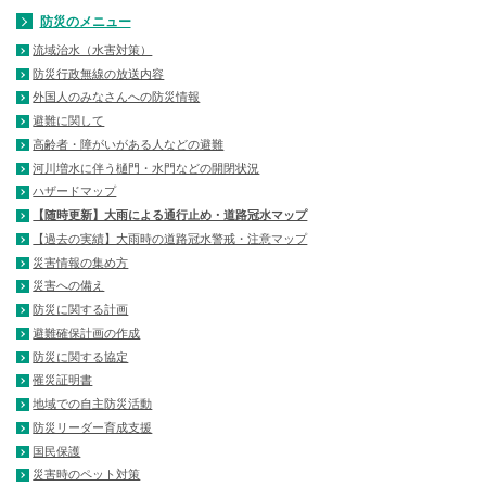
防災のメニュー
流域治水（水害対策）
防災行政無線の放送内容
外国人のみなさんへの防災情報
避難に関して
高齢者・障がいがある人などの避難
河川増水に伴う樋門・水門などの開閉状況
ハザードマップ
【随時更新】大雨による通行止め・道路冠水マップ
【過去の実績】大雨時の道路冠水警戒・注意マップ
災害情報の集め方
災害への備え
防災に関する計画
避難確保計画の作成
防災に関する協定
罹災証明書
地域での自主防災活動
防災リーダー育成支援
国民保護
災害時のペット対策