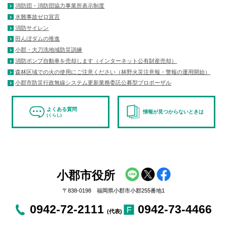
消防団・消防団協力事業所表示制度
水難事故ゼロ宣言
消防サイレン
田んぼダムの推進
小郡・大刀洗地域防災訓練
消防ポンプ自動車を売却します（インターネット公有財産売却）
森林区域での火の使用にご注意ください（林野火災注意報・警報の運用開始）
小郡市防災行政無線システム更新業務委託公募型プロポーザル
よくある質問
情報が見つからないときは
(くらし)
小郡市役所
〒838-0198 福岡県小郡市小郡255番地1
0942-72-2111
0942-73-4466
(代表)