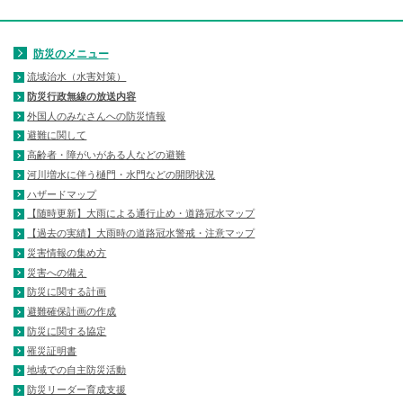
防災のメニュー
流域治水（水害対策）
防災行政無線の放送内容
外国人のみなさんへの防災情報
避難に関して
高齢者・障がいがある人などの避難
河川増水に伴う樋門・水門などの開閉状況
ハザードマップ
【随時更新】大雨による通行止め・道路冠水マップ
【過去の実績】大雨時の道路冠水警戒・注意マップ
災害情報の集め方
災害への備え
防災に関する計画
避難確保計画の作成
防災に関する協定
罹災証明書
地域での自主防災活動
防災リーダー育成支援