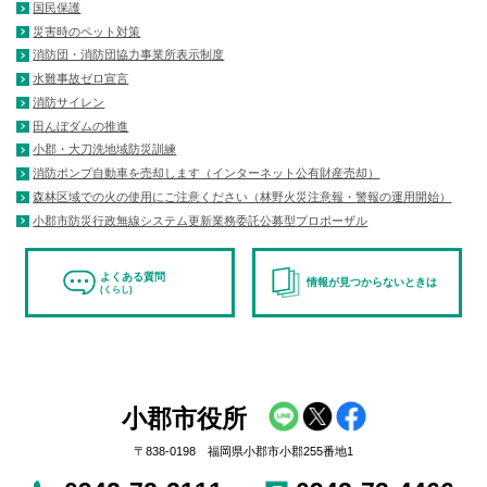
国民保護
災害時のペット対策
消防団・消防団協力事業所表示制度
水難事故ゼロ宣言
消防サイレン
田んぼダムの推進
小郡・大刀洗地域防災訓練
消防ポンプ自動車を売却します（インターネット公有財産売却）
森林区域での火の使用にご注意ください（林野火災注意報・警報の運用開始）
小郡市防災行政無線システム更新業務委託公募型プロポーザル
よくある質問
情報が見つからないときは
(くらし)
小郡市役所
〒838-0198 福岡県小郡市小郡255番地1