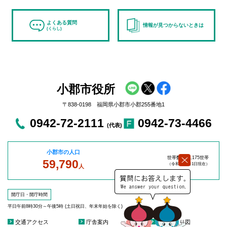
よくある質問
情報が見つからないときは
(くらし)
小郡市役所
〒838-0198 福岡県小郡市小郡255番地1
0942-72-2111
0942-73-4466
(代表)
小郡市の人口
世帯数：27,175世帯
59,790
（令和8年8
月1日現在）
人
開庁日・開庁時間
平日午前8時30分～午後5時 (土日祝日、年末年始を除く)
交通アクセス
庁舎案内
庁舎見取り図