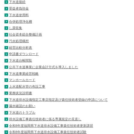
下水道接続
受益者負担金
下水道使用料
合併処理浄化槽
し尿収集
社会資本総合整備計画
汚水処理構想
経営比較分析表
申請書ダウンロード
下水道台帳閲覧
公共下水道事業に企業会計方式を導入しました
下水道事業経営戦略
マンホールカード
上水道配水管の布設工事
業務状況説明書
下水道排水設備指定工事店指定及び責任技術者登録の申請について
漏水確認のお願い
下水道のトラブル
排水設備工事責任技術者に係る専属規定の見直し
令和8年度福岡県下水道排水設備工事責任技術者更新講習
令和8年度福岡県下水道排水設備工事責任技術者試験