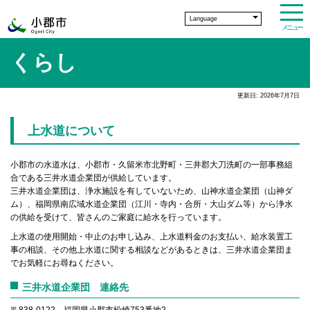
Language
メニュー
くらし
更新日: 2026年7月7日
上水道について
小郡市の水道水は、小郡市・久留米市北野町・三井郡大刀洗町の一部事務組
合である三井水道企業団が供給しています。
三井水道企業団は、浄水施設を有していないため、山神水道企業団（山神ダ
ム）、福岡県南広域水道企業団（江川・寺内・合所・大山ダム等）から浄水
の供給を受けて、皆さんのご家庭に給水を行っています。
上水道の使用開始・中止のお申し込み、上水道料金のお支払い、給水装置工
事の相談、その他上水道に関する相談などがあるときは、三井水道企業団ま
でお気軽にお尋ねください。
三井水道企業団 連絡先