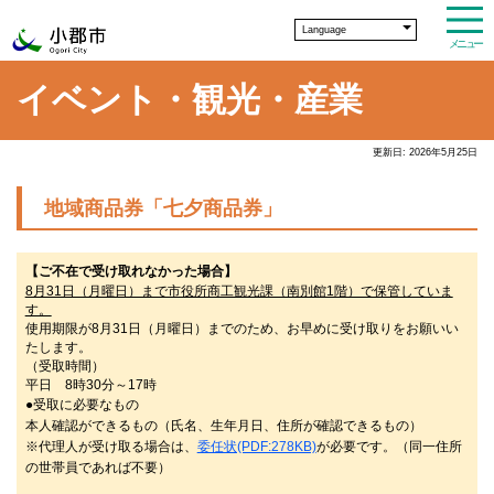
Language
メニュー
イベント・観光・産業
更新日: 2026年5月25日
地域商品券「七夕商品券」
【ご不在で受け取れなかった場合】
8月31日（月曜日）まで市役所商工観光課（南別館1階）で保管していま
す。
使用期限が8月31日（月曜日）までのため、お早めに受け取りをお願いい
たします。
（受取時間）
平日 8時30分～17時
●受取に必要なもの
本人確認ができるもの（氏名、生年月日、住所が確認できるもの）
※代理人が受け取る場合は、
委任状(PDF:278KB)
が必要です。（同一住所
の世帯員であれば不要）