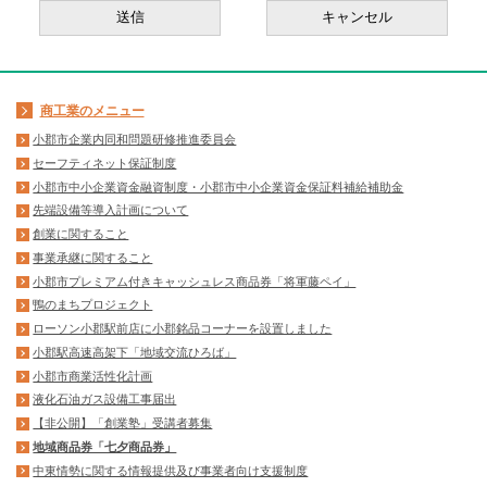
商工業のメニュー
小郡市企業内同和問題研修推進委員会
セーフティネット保証制度
小郡市中小企業資金融資制度・小郡市中小企業資金保証料補給補助金
先端設備等導入計画について
創業に関すること
事業承継に関すること
小郡市プレミアム付きキャッシュレス商品券「将軍藤ペイ」
鴨のまちプロジェクト
ローソン小郡駅前店に小郡銘品コーナーを設置しました
小郡駅高速高架下「地域交流ひろば」
小郡市商業活性化計画
液化石油ガス設備工事届出
【非公開】「創業塾」受講者募集
地域商品券「七夕商品券」
中東情勢に関する情報提供及び事業者向け支援制度