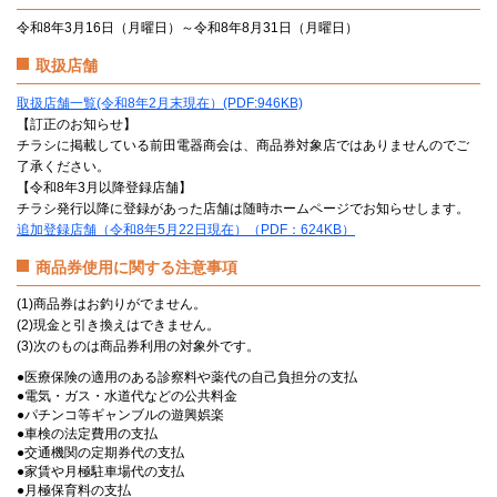
令和8年3月16日（月曜日）～令和8年8月31日（月曜日）
取扱店舗
取扱店舗一覧(令和8年2月末現在）(PDF:946KB)
【訂正のお知らせ】
チラシに掲載している前田電器商会は、商品券対象店ではありませんのでご
了承ください。
【令和8年3月以降登録店舗】
チラシ発行以降に登録があった店舗は随時ホームページでお知らせします。
追加登録店舗（令和8年5月22日現在）（PDF：624KB）
商品券使用に関する注意事項
(1)商品券はお釣りがでません。
(2)現金と引き換えはできません。
(3)次のものは商品券利用の対象外です。
●医療保険の適用のある診察料や薬代の自己負担分の支払
●電気・ガス・水道代などの公共料金
●パチンコ等ギャンブルの遊興娯楽
●車検の法定費用の支払
●交通機関の定期券代の支払
●家賃や月極駐車場代の支払
●月極保育料の支払