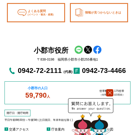
よくある質問
情報が見つからないときは
(イベント・観光・産業)
小郡市役所
〒838-0198 福岡県小郡市小郡255番地1
0942-72-2111
0942-73-4466
(代表)
小郡市の人口
世帯数：27,175世帯
59,790
（令和8年8
月1日現在）
人
開庁日・開庁時間
平日午前8時30分～午後5時 (土日祝日、年末年始を除く)
交通アクセス
庁舎案内
庁舎見取り図