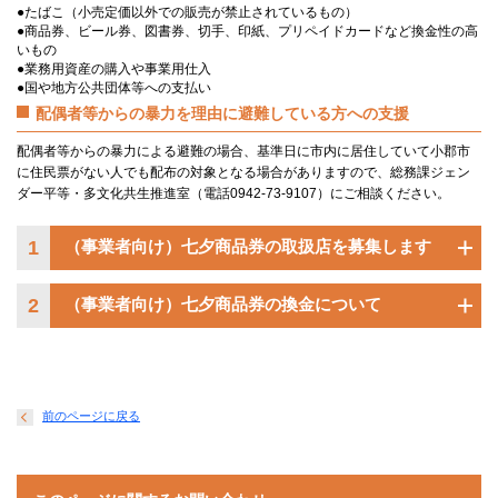
●たばこ（小売定価以外での販売が禁止されているもの）
●商品券、ビール券、図書券、切手、印紙、プリペイドカードなど換金性の高
いもの
●業務用資産の購入や事業用仕入
●国や地方公共団体等への支払い
配偶者等からの暴力を理由に避難している方への支援
配偶者等からの暴力による避難の場合、基準日に市内に居住していて小郡市
に住民票がない人でも配布の対象となる場合がありますので、総務課ジェン
ダー平等・多文化共生推進室（電話0942-73-9107）にご相談ください。
1
（事業者向け）七夕商品券の取扱店を募集します
2
（事業者向け）七夕商品券の換金について
前のページに戻る