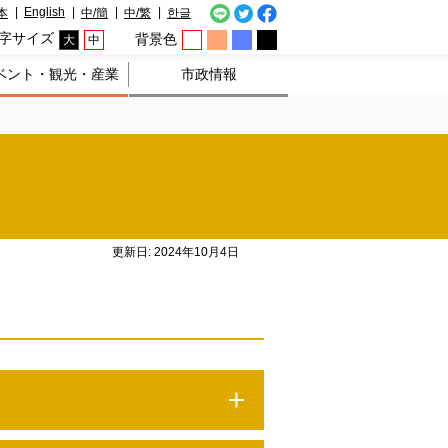
English
本
中/簡
中/繁
한글
字サイズ
背景色
大
中
ベント・観光・産業
市政情報
更新日: 2024年10月4日