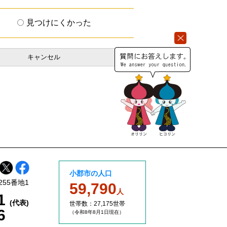
見つけにくかった
小郡市の人口
255番地1
59,790
人
11
(代表)
世帯数：27,175世帯
6
（令和8年8
月1日現在）