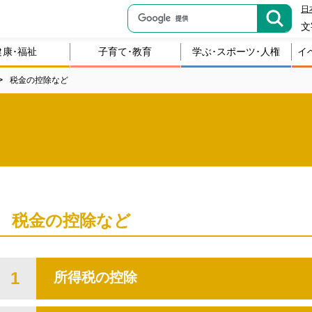
日
文
健康･福祉
子育て･教育
学ぶ･スポーツ･人権
イ
税金の控除など
税金の控除など
1
所得税の控除