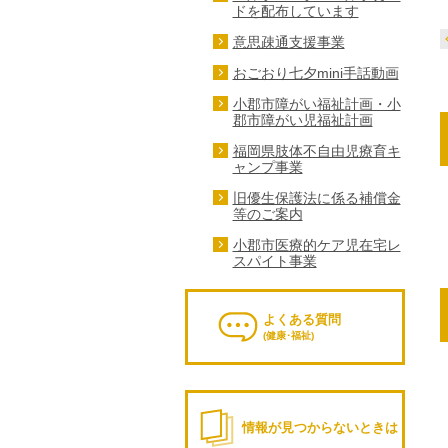
ドを配布しています
意思疎通支援事業
おごおり七夕mini手話動画
小郡市障がい福祉計画・小
郡市障がい児福祉計画
福岡県肢体不自由児療育キ
ャンプ事業
旧優生保護法に係る補償金
等のご案内
小郡市医療的ケア児在宅レ
スパイト事業
よくある質問
(健康･福祉)
情報が見つからないときは