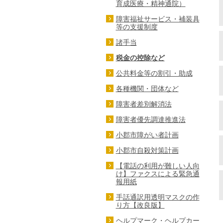
育成医療・精神通院）
障害福祉サービス・補装具
等の支援制度
諸手当
税金の控除など
公共料金等の割引・助成
各種機関・団体など
障害者差別解消法
障害者優先調達推進法
小郡市障がい者計画
小郡市自殺対策計画
【電話の利用が難しい人向
け】ファクスによる緊急通
報用紙
手話通訳用透明マスクの作
り方【改良版】
ヘルプマーク・ヘルプカー