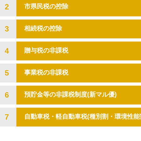
2
市県民税の控除
3
相続税の控除
4
贈与税の非課税
5
事業税の非課税
6
預貯金等の非課税制度(新マル優)
7
自動車税・軽自動車税(種別割・環境性能