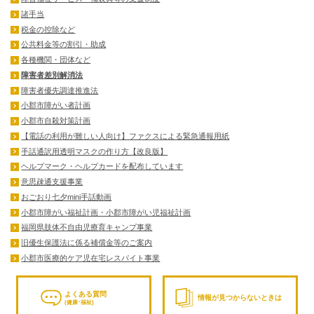
諸手当
税金の控除など
公共料金等の割引・助成
各種機関・団体など
障害者差別解消法
障害者優先調達推進法
小郡市障がい者計画
小郡市自殺対策計画
【電話の利用が難しい人向け】ファクスによる緊急通報用紙
手話通訳用透明マスクの作り方【改良版】
ヘルプマーク・ヘルプカードを配布しています
意思疎通支援事業
おごおり七夕mini手話動画
小郡市障がい福祉計画・小郡市障がい児福祉計画
福岡県肢体不自由児療育キャンプ事業
旧優生保護法に係る補償金等のご案内
小郡市医療的ケア児在宅レスパイト事業
よくある質問
情報が見つからないときは
(健康･福祉)