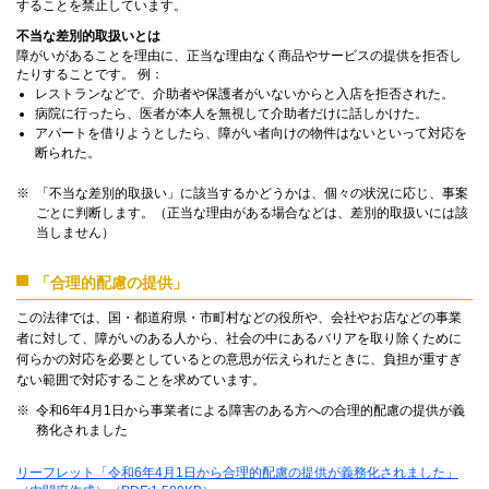
することを禁止しています。
不当な差別的取扱いとは
障がいがあることを理由に、正当な理由なく商品やサービスの提供を拒否し
たりすることです。 例：
レストランなどで、介助者や保護者がいないからと入店を拒否された。
病院に行ったら、医者が本人を無視して介助者だけに話しかけた。
アパートを借りようとしたら、障がい者向けの物件はないといって対応を
断られた。
「不当な差別的取扱い」に該当するかどうかは、個々の状況に応じ、事案
ごとに判断します。（正当な理由がある場合などは、差別的取扱いには該
当しません）
「合理的配慮の提供」
この法律では、国・都道府県・市町村などの役所や、会社やお店などの事業
者に対して、障がいのある人から、社会の中にあるバリアを取り除くために
何らかの対応を必要としているとの意思が伝えられたときに、負担が重すぎ
ない範囲で対応することを求めています。
令和6年4月1日から事業者による障害のある方への合理的配慮の提供が義
務化されました
リーフレット「令和6年4月1日から合理的配慮の提供が義務化されました」