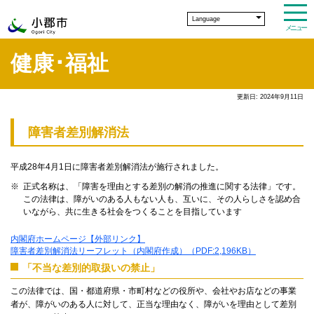
Language
メニュー
健康･福祉
更新日: 2024年9月11日
障害者差別解消法
平成28年4月1日に障害者差別解消法が施行されました。
正式名称は、「障害を理由とする差別の解消の推進に関する法律」です。
この法律は、障がいのある人もない人も、互いに、その人らしさを認め合
いながら、共に生きる社会をつくることを目指しています
内閣府ホームページ【外部リンク】
障害者差別解消法リーフレット（内閣府作成）（PDF:2,196KB）
「不当な差別的取扱いの禁止」
この法律では、国・都道府県・市町村などの役所や、会社やお店などの事業
者が、障がいのある人に対して、正当な理由なく、障がいを理由として差別