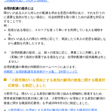
（内閣府作成）（PDF:1,589KB）
合理的配慮の提供とは
障がいのある人から何らかの配慮を求める意思の表明があり、それを行うの
に過重な負担が生じない場合に、社会的障壁を取り除くための必要な対応を
することです。
例：
段差がある場合に、スロープを使って車いすを利用している人を補助す
る。
障がいのある人の障がい特性に応じて、筆談したり本人の意思を確認しな
がら書類を代筆したりする。
「合理的配慮の提供」は、個々の状況に応じ、事案ごとに判断します。
（実施に伴う負担が過重である場合などは、合理的配慮の提供義務は生じ
ません）
合理的配慮の事例が内閣府のホームページにあります。
内閣府「合理的配慮等具体例データ集」
【外部リンク】
「小郡市障がいを理由とする差別の解消の推進に関する職員対
応要領」を制定しました
小郡市では、障がいによる差別の解消の取り組みを積極的に推進するため、
障害者差別解消法第10条に基づき、小郡市障がいを理由とする差別の解消の
推進に関する職員対応要領」を平成28年9月1日に制定しました。
小郡市障がいを理由とする差別の解消の推進に関する職員対応要領