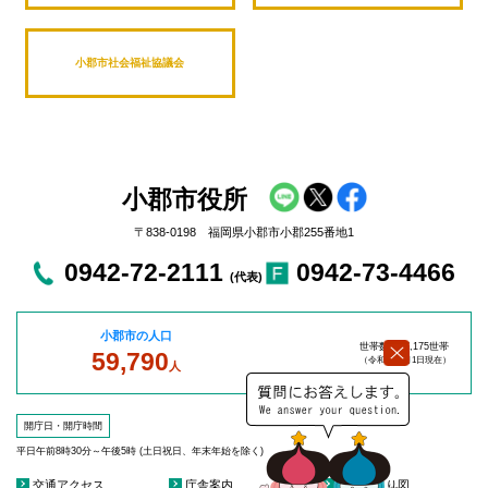
小郡市社会福祉協議会
小郡市役所
〒838-0198 福岡県小郡市小郡255番地1
0942-72-2111
0942-73-4466
(代表)
小郡市の人口
世帯数：27,175世帯
59,790
（令和8年8
月1日現在）
人
開庁日・開庁時間
平日午前8時30分～午後5時 (土日祝日、年末年始を除く)
交通アクセス
庁舎案内
庁舎見取り図