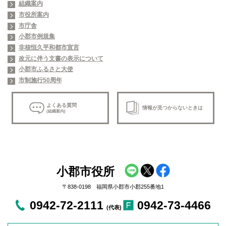
組織案内
市役所案内
市庁舎
小郡市例規集
非核恒久平和都市宣言
改元に伴う文書の表示について
小郡市ふるさと大使
市制施行50周年
よくある質問
情報が見つからないときは
(組織案内)
小郡市役所
〒838-0198 福岡県小郡市小郡255番地1
0942-72-2111
0942-73-4466
(代表)