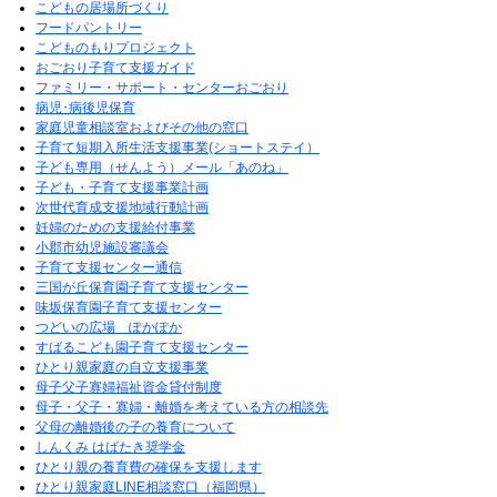
こどもの居場所づくり
フードパントリー
こどものもりプロジェクト
おごおり子育て支援ガイド
ファミリー・サポート・センターおごおり
病児･病後児保育
家庭児童相談室およびその他の窓口
子育て短期入所生活支援事業(ショートステイ）
子ども専用（せんよう）メール「あのね」
子ども・子育て支援事業計画
次世代育成支援地域行動計画
妊婦のための支援給付事業
小郡市幼児施設審議会
子育て支援センター通信
三国が丘保育園子育て支援センター
味坂保育園子育て支援センター
つどいの広場 ぽかぽか
すばるこども園子育て支援センター
ひとり親家庭の自立支援事業
母子父子寡婦福祉資金貸付制度
母子・父子・寡婦・離婚を考えている方の相談先
父母の離婚後の子の養育について
しんくみ はばたき奨学金
ひとり親の養育費の確保を支援します
ひとり親家庭LINE相談窓口（福岡県）