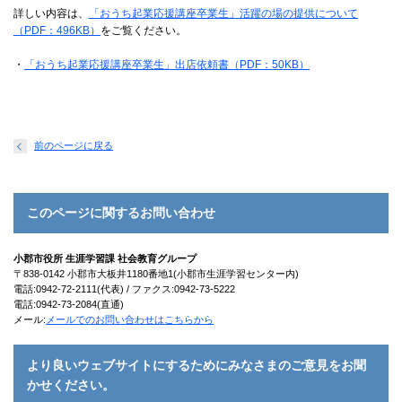
詳しい内容は、
「おうち起業応援講座卒業生」活躍の場の提供について
（PDF：496KB）
をご覧ください。
・
「おうち起業応援講座卒業生」出店依頼書（PDF：50KB）
前のページに戻る
このページに関するお問い合わせ
小郡市役所 生涯学習課 社会教育グループ
〒838-0142 小郡市大板井1180番地1(小郡市生涯学習センター内)
電話:0942-72-2111(代表) / ファクス:0942-73-5222
電話:0942-73-2084(直通)
メール:
メールでのお問い合わせはこちらから
より良いウェブサイトにするためにみなさまのご意見をお聞
かせください。