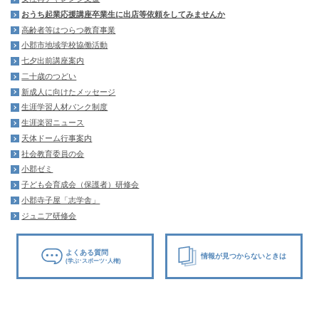
おうち起業応援講座卒業生に出店等依頼をしてみませんか
高齢者等はつらつ教育事業
小郡市地域学校協働活動
七夕出前講座案内
二十歳のつどい
新成人に向けたメッセージ
生涯学習人材バンク制度
生涯楽習ニュース
天体ドーム行事案内
社会教育委員の会
小郡ゼミ
子ども会育成会（保護者）研修会
小郡寺子屋「志学舎」
ジュニア研修会
よくある質問
情報が見つからないときは
(学ぶ･スポーツ･人権)