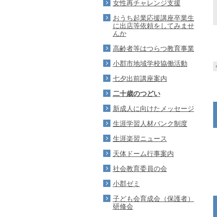
女性再チャレンジ支援
おうち起業応援講座卒業生
に出店等依頼をしてみませ
んか
高齢者等はつらつ教育事業
小郡市地域学校協働活動
七夕出前講座案内
二十歳のつどい
新成人に向けたメッセージ
生涯学習人材バンク制度
生涯楽習ニュース
天体ドーム行事案内
社会教育委員の会
小郡ゼミ
子ども会育成会（保護者）
研修会