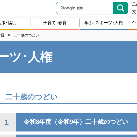
日
文
健康･福祉
子育て･教育
学ぶ･スポーツ･人権
イ
学習
二十歳のつどい
ーツ･人権
二十歳のつどい
1
令和8年度（令和9年）二十歳のつどい