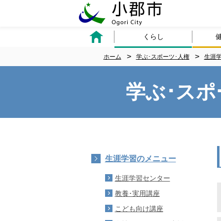
くらし
ホーム
学ぶ･スポーツ･人権
生涯
学ぶ･スポ
生涯学習のメニュー
生涯学習センター
教養･実用講座
こども向け講座