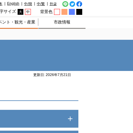
English
本
中/簡
中/繁
한글
字サイズ
背景色
大
中
ベント・観光・産業
市政情報
更新日: 2026年7月21日